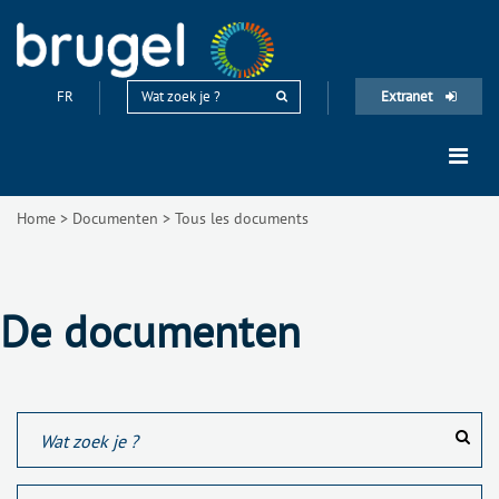
FR
Extranet
Home
>
Documenten
>
Tous les documents
De documenten