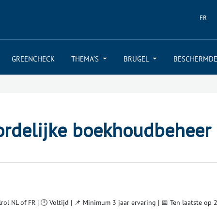
FR
GREENCHECK
THEMA’S
BRUGEL
BESCHERMDE
rdelijke boekhoudbeheer
alrol NL of FR | 🕛 Voltijd | 📌 Minimum 3 jaar ervaring | 📅 Ten laatste op