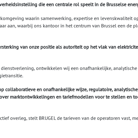
erheidsinstelling die een centrale rol speelt in de Brusselse ener
komgeving waarin samenwerking, expertise en levenskwaliteit op 
ar aan, waarbij ons kantoor in het centrum van Brussel een de ple
erking van onze positie als autoriteit op het vlak van elektricitei
enstverlening, ontwikkelen wij een onafhankelijke, analytische 
ietransitie.
op collaboratieve en onafhankelijke wijze, regulatoire, analytisch
over marktontwikkelingen en tariefmodellen voor te stellen en toe
actief overleg, stelt BRUGEL de tarieven van de operatoren vast, 