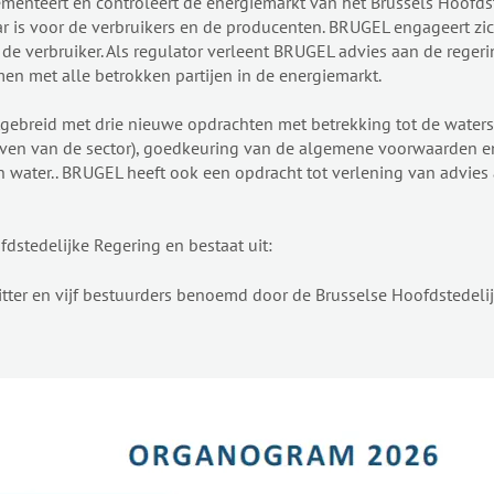
menteert en controleert de energiemarkt van het Brussels Hoofdst
aar is voor de verbruikers en de producenten. BRUGEL engageert zi
e verbruiker. Als regulator verleent BRUGEL advies aan de regeri
 met alle betrokken partijen in de energiemarkt.
reid met drie nieuwe opdrachten met betrekking tot de watersect
even van de sector), goedkeuring van de algemene voorwaarden e
n water.. BRUGEL heeft ook een opdracht tot verlening van advies
stedelijke Regering en bestaat uit:
itter en vijf bestuurders benoemd door de Brusselse Hoofdstedeli