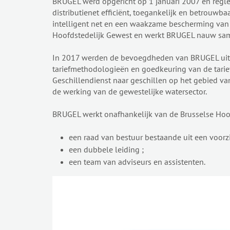
BRUGEL werd opgericht op 1 januari 2007 en regle
distributienet efficiënt, toegankelijk en betrouwb
intelligent net en een waakzame bescherming van d
Hoofdstedelijk Gewest en werkt BRUGEL nauw samen
In 2017 werden de bevoegdheden van BRUGEL uitgeb
tariefmethodologieën en goedkeuring van de tari
Geschillendienst naar geschillen op het gebied va
de werking van de gewestelijke watersector.
BRUGEL werkt onafhankelijk van de Brusselse Hoofd
een raad van bestuur bestaande uit een voorz
een dubbele leiding ;
een team van adviseurs en assistenten.