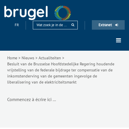
FR
Extranet
Home
>
Nieuws
>
Actualiteiten
>
Besluit van de Brusselse Hoofdstedelijke Regering houdende
vrijstelling van de federale bijdrage ter compensatie van de
inkomstenderving van de gemeenten ingevolge de
liberalisering van de elektriciteitsmarkt
Commencez à écrire ici ...