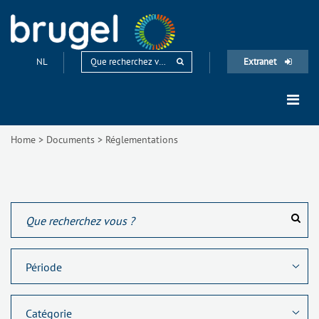
NL
Extranet
Home
>
Documents
>
Réglementations