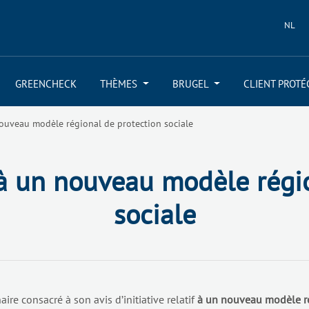
NL
GREENCHECK
THÈMES
BRUGEL
CLIENT PROTÉ
nouveau modèle régional de protection sociale
 à un nouveau modèle régi
sociale
aire consacré à son avis d’initiative relatif
à un nouveau modèle ré