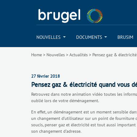
NOUVELLES
DOCUMENTS
BRUSIM
Home
>
Nouvelles
>
Actualités
>
Pensez gaz & électrici
27 février 2018
Pensez gaz & électricité quand vous d
Retrouvez dans notre animation vidéo toutes les informati
oublié lors de votre déménagement.
En effet, un déménagement est un moment sensible dans 
un changement d’utilisateur sur un point de fourniture de
soucis, penser gaz et électricité est tout aussi important
son changement d’adresse.