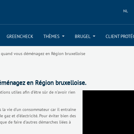
NL
GREENCHECK
THÈMES
BRUGEL
CLIENT PROTÉ
té quand vous déménagez en Région bruxelloise
éménagez en Région bruxelloise.
ons utiles afin d’être sûr de n’avoir rien
la vie d’un consommateur car il entraîne
 gaz et d’électricité. Pour éviter bien des
 que de faire d’autres démarches liées à