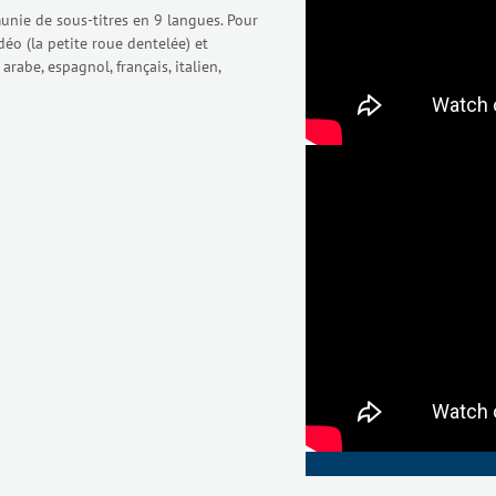
munie de sous-titres en 9 langues. Pour
déo (la petite roue dentelée) et
arabe, espagnol, français, italien,